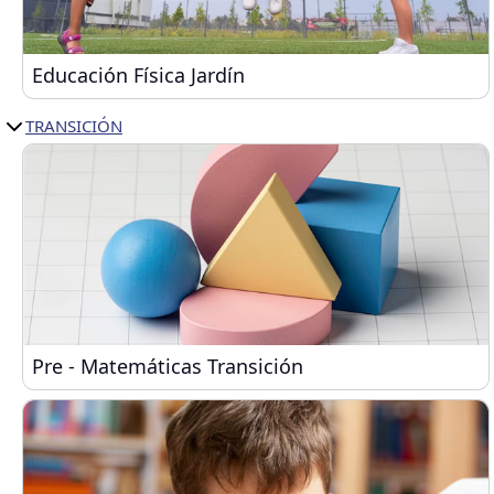
Educación Física Jardín
Educación Física Jardín
TRANSICIÓN
Pre - Matemáticas Transición
Pre - Matemáticas Transición