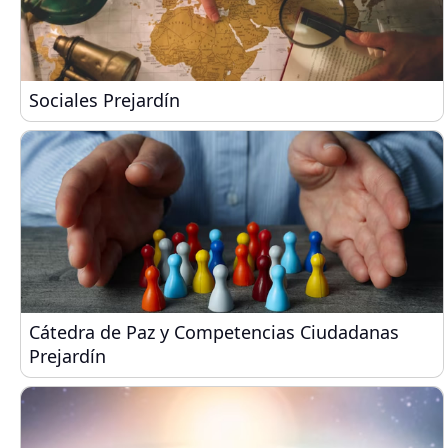
Sociales Prejardín
Sociales Prejardín
Cátedra de Paz y Competencias Ciudadanas Preja
Cátedra de Paz y Competencias Ciudadanas
Prejardín