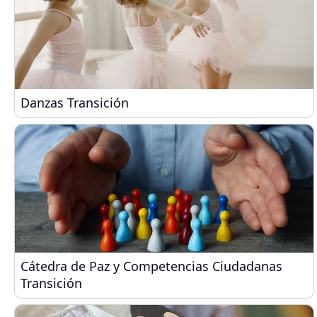
Danzas Transición
Danzas Transición
Cátedra de Paz y Competencias Ciudadanas Trans
Cátedra de Paz y Competencias Ciudadanas
Transición