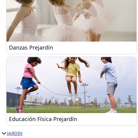
Danzas Prejardín
Danzas Prejardín
Educación Física Prejardín
Educación Física Prejardín
JARDIN