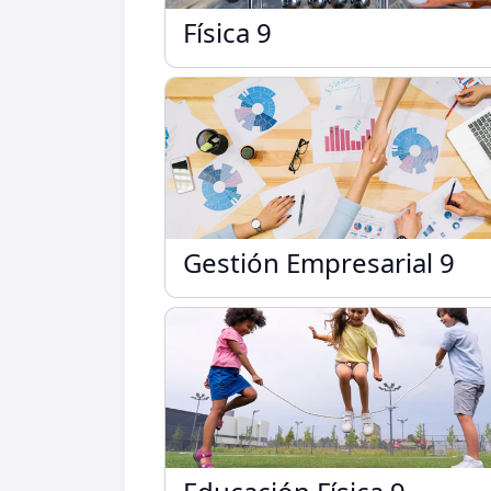
Física 9
Física 9
Gestión Empresarial 9
Gestión Empresarial 9
Educación Física 9