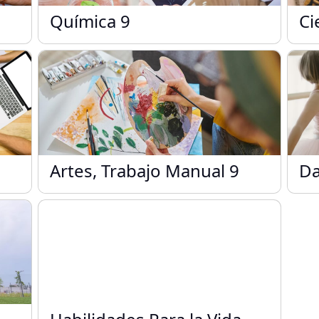
Química 9
Ci
Química 9
Ci
Artes, Trabajo Manual 9
Da
Artes, Trabajo Manual 9
Da
Habilidades Para la Vida