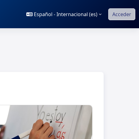
Español - Internacional ‎(es)‎
Acceder