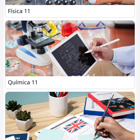
Física 11
Física 11
Química 11
Química 11